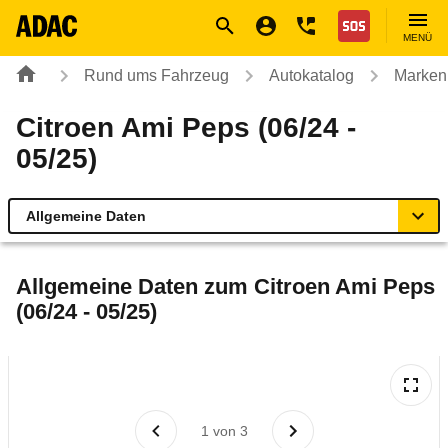
Navigation
Suche
Seiteninhalt
Fußzeile
Nothilfe
MENÜ
Rund ums Fahrzeug
Autokatalog
Marken
Citroen Ami Peps (06/24 -
05/25)
Allgemeine Daten
Allgemeine Daten
Allgemeine Daten zum
Citroen Ami Peps
(06/24 - 05/25)
Technische Daten
Rückrufe & Mängel
Reichweitenrechner
1
von
3