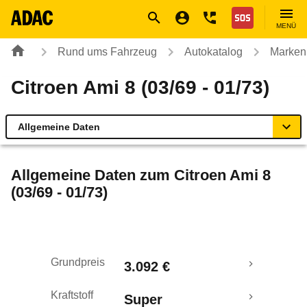
Navigation
Suche
Seiteninhalt
Fußzeile
Nothilfe
MENÜ
Rund ums Fahrzeug
Autokatalog
Marken
Citroen Ami 8 (03/69 - 01/73)
Allgemeine Daten
Allgemeine Daten
Allgemeine Daten zum
Citroen Ami 8
(03/69 - 01/73)
Technische Daten
Laufende Kosten
Grundpreis
3.092 €
Rückrufe & Mängel
Kraftstoff
Super