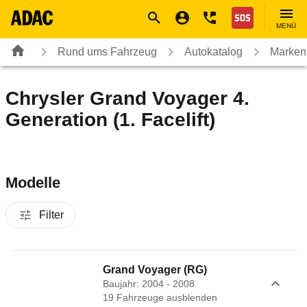
Navigation
Suche
Seiteninhalt
Fußzeile
Nothilfe
MENÜ
Rund ums Fahrzeug
Autokatalog
Marken
Chrysler Grand Voyager 4.
Generation (1. Facelift)
Modelle
Filter
Grand Voyager (RG)
Baujahr: 2004 - 2008
19
Fahrzeug
e
ausblenden