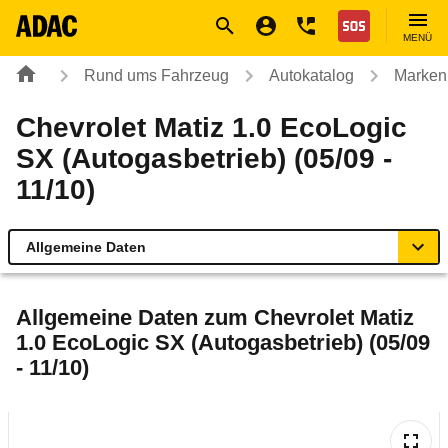
Navigation
Suche
Seiteninhalt
Fußzeile
Nothilfe
MENÜ
Rund ums Fahrzeug
Autokatalog
Marken
Chevrolet Matiz 1.0 EcoLogic
SX (Autogasbetrieb) (05/09 -
11/10)
Allgemeine Daten
Allgemeine Daten
Allgemeine Daten zum
Chevrolet Matiz
1.0 EcoLogic SX (Autogasbetrieb) (05/09
Technische Daten
- 11/10)
Laufende Kosten