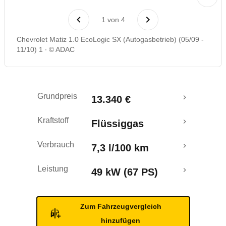
Rückrufe & Mängel
1
von
4
Chevrolet Matiz 1.0 EcoLogic SX (Autogasbetrieb) (05/09 -
11/10) 1
© ADAC
Grundpreis
13.340 €
Kraftstoff
Flüssiggas
Verbrauch
7,3 l/100 km
Leistung
49 kW (67 PS)
Zum Fahrzeugvergleich
hinzufügen