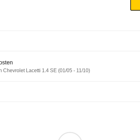
osten
n Chevrolet Lacetti 1.4 SE (01/05 - 11/10)
n Autos
olet Lacetti
olet Lacetti 1.4 SE (01/05 - 11