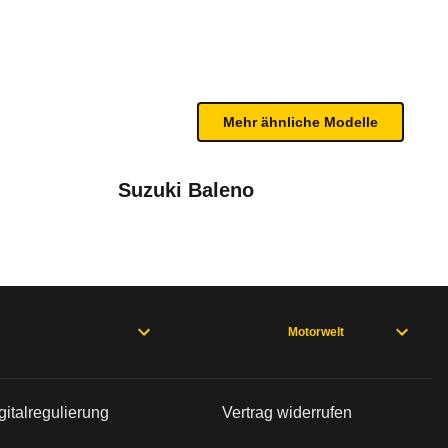
te Fahrzeug.
ch einer internen Prüfung werden die Mängel hier 
Mehr ähnliche Modelle
Suzuki Baleno
Motorwelt
den 4. Gang zurückschalten.
gitalregulierung
Vertrag widerrufen