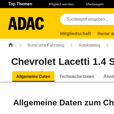
Navigation
Suche
Seiteninhalt
Fußzeile
Top Themen
Mitglied werden
Mietwagen
Mitgliedschaft
Reise &
Rund ums Fahrzeug
Autokatalog
Chevrolet Lacetti 1.4 S
Allgemeine Daten
Technische Daten
Ähnli
Allgemeine Daten zum
Ch