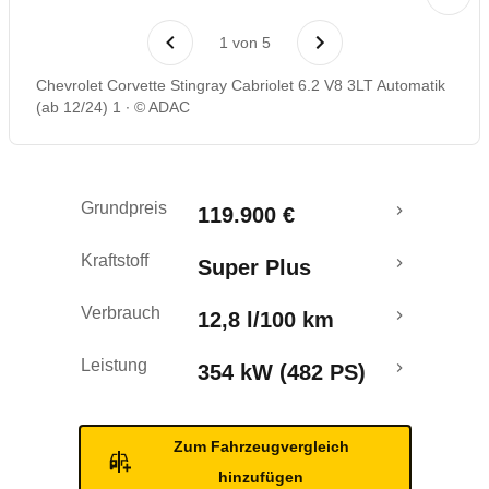
Rückrufe & Mängel
1
von
5
Chevrolet Corvette Stingray Cabriolet 6.2 V8 3LT Automatik
(ab 12/24) 1
© ADAC
Grundpreis
119.900 €
Kraftstoff
Super Plus
Verbrauch
12,8 l/100 km
Leistung
354 kW (482 PS)
Zum Fahrzeugvergleich
hinzufügen