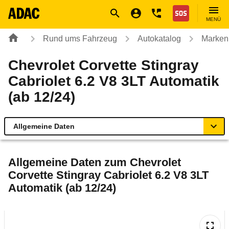
Navigation
Suche
Seiteninhalt
Fußzeile
Nothilfe
MENÜ
Rund ums Fahrzeug
Autokatalog
Marken
Chevrolet Corvette Stingray
Cabriolet 6.2 V8 3LT Automatik
(ab 12/24)
Allgemeine Daten
Allgemeine Daten
Allgemeine Daten zum
Chevrolet
Corvette Stingray Cabriolet 6.2 V8 3LT
Technische Daten
Automatik (ab 12/24)
Laufende Kosten