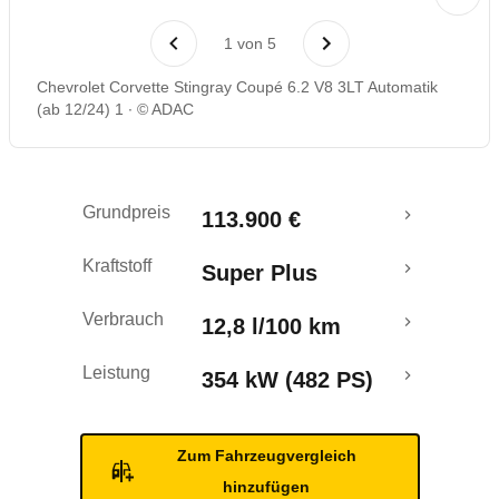
Rückrufe & Mängel
1
von
5
Chevrolet Corvette Stingray Coupé 6.2 V8 3LT Automatik
(ab 12/24) 1
© ADAC
Grundpreis
113.900 €
Kraftstoff
Super Plus
Verbrauch
12,8 l/100 km
Leistung
354 kW (482 PS)
Zum Fahrzeugvergleich
hinzufügen