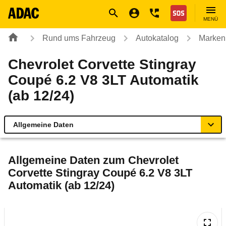
Navigation
Suche
Seiteninhalt
Fußzeile
Nothilfe
MENÜ
Rund ums Fahrzeug
Autokatalog
Marken
Chevrolet Corvette Stingray
Coupé 6.2 V8 3LT Automatik
(ab 12/24)
Allgemeine Daten
Allgemeine Daten
Allgemeine Daten zum
Chevrolet
Corvette Stingray Coupé 6.2 V8 3LT
Technische Daten
Automatik (ab 12/24)
Laufende Kosten