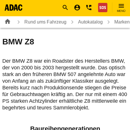
Navigation
Suche
Seiteninhalt
Fußzeile
Nothilfe
MENÜ
Rund ums Fahrzeug
Autokatalog
Marken
BMW
Z8
Der BMW Z8 war ein Roadster des Herstellers BMW,
der von 2000 bis 2003 hergestellt wurde. Das optisch
stark an den früheren BMW 507 angelehnte Auto war
von Anfang an als zukünftiger Klassiker ausgelegt.
Bereits kurz nach Produktionsende stiegen die Preise
für Gebrauchtwagen kräftig an. Der nur mit einem 400
PS starken Achtzylinder erhältliche Z8 mittlerweile ein
begehrtes und teures Sammlerobjekt.
Baureihengenerationen