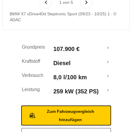
1
von
5
BMW X7 xDrive40d Steptronic Sport (09/23 - 10/25) 1
©
ADAC
Grundpreis
107.900 €
Kraftstoff
Diesel
Verbrauch
8,0 l/100 km
Leistung
259 kW (352 PS)
Zum Fahrzeugvergleich
hinzufügen