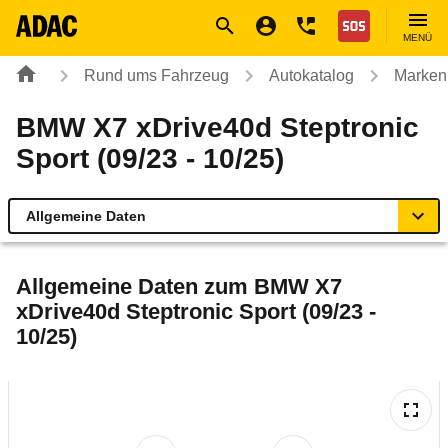
Navigation
Suche
Seiteninhalt
Fußzeile
Nothilfe
MENÜ
Rund ums Fahrzeug
Autokatalog
Marken
BMW X7 xDrive40d Steptronic
Sport (09/23 - 10/25)
Allgemeine Daten
Allgemeine Daten
Allgemeine Daten zum
BMW X7
xDrive40d Steptronic Sport (09/23 -
Technische Daten
10/25)
Laufende Kosten
Rückrufe & Mängel