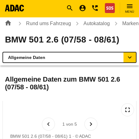
Navigation
Suche
Seiteninhalt
Fußzeile
Nothilfe
MENÜ
Rund ums Fahrzeug
Autokatalog
Marken
BMW 501 2.6 (07/58 - 08/61)
Allgemeine Daten
Allgemeine Daten
Allgemeine Daten zum
BMW 501 2.6
(07/58 - 08/61)
Technische Daten
Rückrufe & Mängel
1
von
5
BMW 501 2.6 (07/58 - 08/61) 1
© ADAC