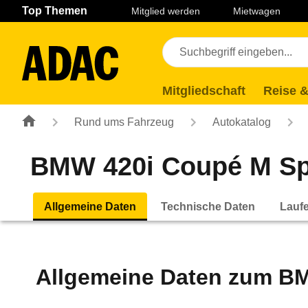
Navigation
Suche
Seiteninhalt
Fußzeile
Top Themen
Mitglied werden
Mietwagen
Mitgliedschaft
Reise &
Rund ums Fahrzeug
Autokatalog
BMW 420i Coupé M Spo
Allgemeine Daten
Technische Daten
Lauf
Allgemeine Daten zum
BM