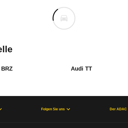
4er-Reihe
20i Coupé M Sportpaket Step
m
n vor. Lassen Sie uns gerne wissen, wenn Sie Pro
lle
 BRZ
Audi TT
Folgen Sie uns
Der ADAC
welche Fahrzeuge sich im Alltag als zuverlässig e