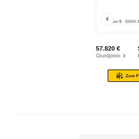
1 von 5
BMW 42
57.820 €
Grundpreis
Zum F