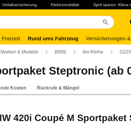
Unfallversicherung
Elektromobilität
Sprit sparen. Klima
 Freizeit
Rund ums Fahrzeug
Versicherungen &
Marken & Modelle
BMW
4er-Reihe
G22/
rtpaket Steptronic (ab 0
ende Kosten
Rückrufe & Mängel
W 420i Coupé M Sportpaket S