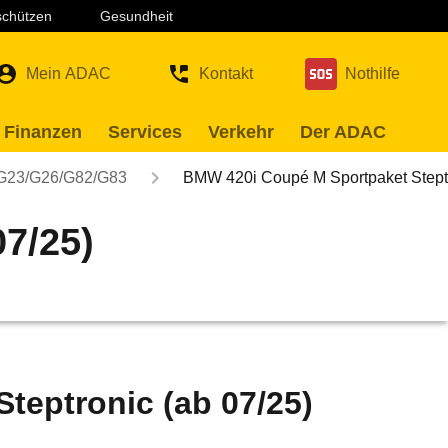
 schützen
Gesundheit
Mein ADAC
Kontakt
Nothilfe
 Finanzen
Services
Verkehr
Der ADAC
G23/G26/G82/G83
BMW 420i Coupé M Sportpaket Stept
7/25)
teptronic (ab 07/25)