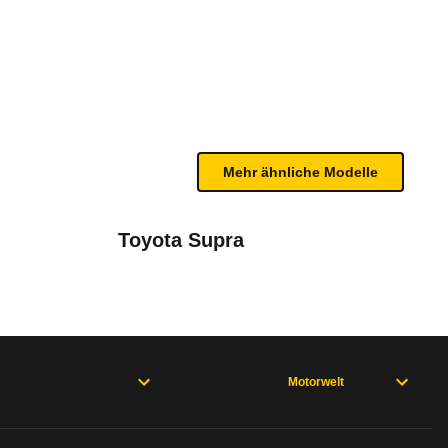
tronic (ab 07/25)
bleme mit Ihrem Fahrzeug haben. Ihre Meldungen w
Mehr ähnliche Modelle
Toyota Supra
Motorwelt
rweisen und wo öfter der Pannenhelfer gefragt is