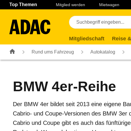
Navigation
Suche
Seiteninhalt
Fußzeile
Top Themen
Mitglied werden
Mietwagen
Mitgliedschaft
Reise &
Rund ums Fahrzeug
Autokatalog
BMW
4er-Reihe
Der BMW 4er bildet seit 2013 eine eigene Baur
Cabrio- und Coupe-Versionen des BMW 3er da
Cabrio und Coupe gibt es auch das fünftüri