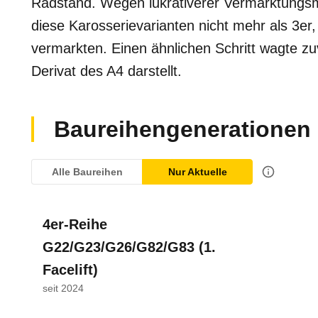
Radstand. Wegen lukrativerer Vermarktungsm
diese Karosserievarianten nicht mehr als 3e
vermarkten. Einen ähnlichen Schritt wagte zu
Derivat des A4 darstellt.
Baureihengenerationen
Alle Baureihen
Nur Aktuelle
4er-Reihe
G22/G23/G26/G82/G83
(1.
Facelift)
seit 2024