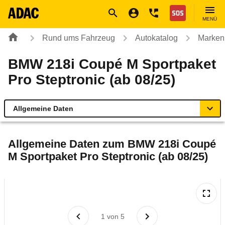
Navigation
Suche
Seiteninhalt
Fußzeile
Nothilfe
MENÜ
Rund ums Fahrzeug
Autokatalog
Marken
BMW 218i Coupé M Sportpaket
Pro Steptronic (ab 08/25)
Allgemeine Daten
Allgemeine Daten
Allgemeine Daten zum
BMW 218i Coupé
M Sportpaket Pro Steptronic (ab 08/25)
Technische Daten
Laufende Kosten
Rückrufe & Mängel
1
von
5