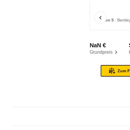
1 von 5
Bentle
NaN €
Grundpreis
Zum F