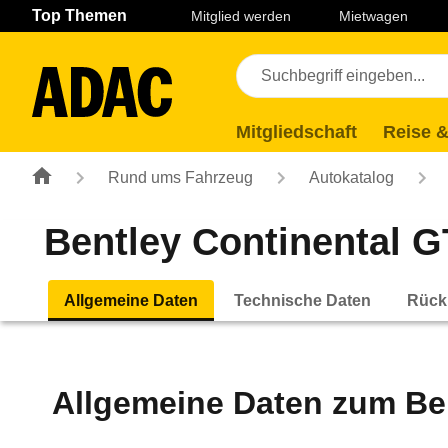
Navigation
Suche
Seiteninhalt
Fußzeile
Top Themen
Mitglied werden
Mietwagen
Mitgliedschaft
Reise &
Rund ums Fahrzeug
Autokatalog
Bentley Continental G
Allgemeine Daten
Technische Daten
Rück
Allgemeine Daten zum
Be