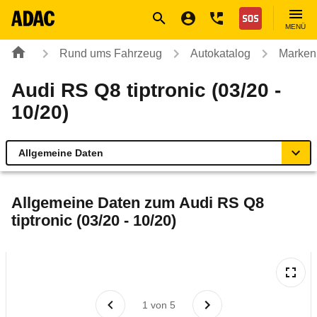
Navigation
Suche
Seiteninhalt
Fußzeile
Nothilfe
MENÜ
Rund ums Fahrzeug
Autokatalog
Marken
Audi RS Q8 tiptronic (03/20 -
10/20)
Allgemeine Daten
Allgemeine Daten
Allgemeine Daten zum
Audi RS Q8
tiptronic (03/20 - 10/20)
Technische Daten
Laufende Kosten
Rückrufe & Mängel
1
von
5