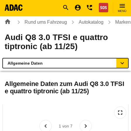
Navigation
Suche
Seiteninhalt
Fußzeile
Nothilfe
MENÜ
Rund ums Fahrzeug
Autokatalog
Marken
Audi Q8 3.0 TFSI e quattro
tiptronic (ab 11/25)
Allgemeine Daten
Allgemeine Daten
Allgemeine Daten zum
Audi Q8 3.0 TFSI
e quattro tiptronic (ab 11/25)
Technische Daten
Ähnliche Autotests
Laufende Kosten
1
von
7