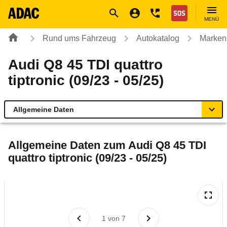
Navigation
Suche
Seiteninhalt
Fußzeile
Nothilfe
MENÜ
Rund ums Fahrzeug
Autokatalog
Marken
Audi Q8 45 TDI quattro
tiptronic (09/23 - 05/25)
Allgemeine Daten
Allgemeine Daten
Allgemeine Daten zum
Audi Q8 45 TDI
quattro tiptronic (09/23 - 05/25)
Technische Daten
Ähnliche Autotests
Laufende Kosten
1
von
7