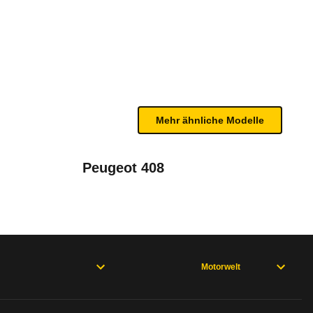
/26)
renen Geschwindigkeit und der Außentemperatur bes
bleme mit Ihrem Fahrzeug haben. Ihre Meldungen w
Mehr ähnliche Modelle
Peugeot 408
Motorwelt
rweisen und wo öfter der Pannenhelfer gefragt is