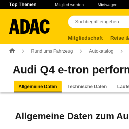
Navigation
Suche
Seiteninhalt
Fußzeile
Top Themen
Mitglied werden
Mietwagen
Mitgliedschaft
Reise &
Rund ums Fahrzeug
Autokatalog
Audi Q4 e-tron perfor
Allgemeine Daten
Technische Daten
Lauf
Allgemeine Daten zum
Au