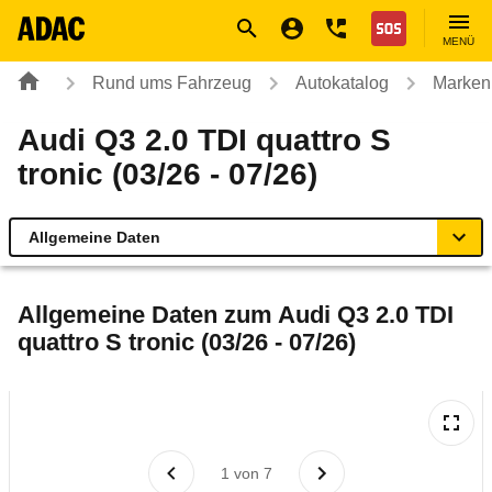
Navigation
Suche
Seiteninhalt
Fußzeile
Nothilfe
MENÜ
Rund ums Fahrzeug
Autokatalog
Marken
Audi Q3 2.0 TDI quattro S
tronic (03/26 - 07/26)
Allgemeine Daten
Allgemeine Daten
Allgemeine Daten zum
Audi Q3 2.0 TDI
quattro S tronic (03/26 - 07/26)
Technische Daten
Ähnliche Autotests
Laufende Kosten
1
von
7