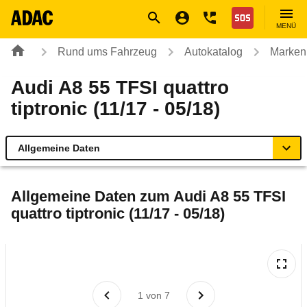
Navigation
Suche
Seiteninhalt
Fußzeile
Nothilfe
MENÜ
Rund ums Fahrzeug
Autokatalog
Marken
Audi A8 55 TFSI quattro
tiptronic (11/17 - 05/18)
Allgemeine Daten
Allgemeine Daten
Allgemeine Daten zum
Audi A8 55 TFSI
quattro tiptronic (11/17 - 05/18)
Technische Daten
Ähnliche Autotests
Laufende Kosten
1
von
7