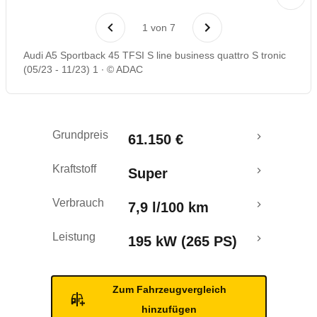
Laufende Kosten
1
von
7
Rückrufe & Mängel
Audi A5 Sportback 45 TFSI S line business quattro S tronic
(05/23 - 11/23) 1
© ADAC
Grundpreis
61.150 €
Kraftstoff
Super
Verbrauch
7,9 l/100 km
Leistung
195 kW (265 PS)
Zum Fahrzeugvergleich
hinzufügen