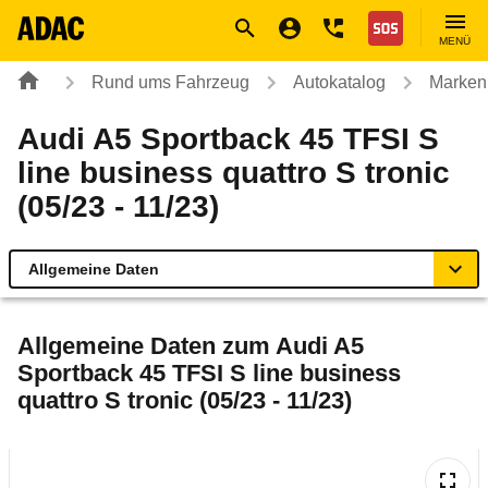
Navigation
Suche
Seiteninhalt
Fußzeile
Nothilfe
MENÜ
Rund ums Fahrzeug
Autokatalog
Marken
Audi A5 Sportback 45 TFSI S
line business quattro S tronic
(05/23 - 11/23)
Allgemeine Daten
Allgemeine Daten
Allgemeine Daten zum
Audi A5
Sportback 45 TFSI S line business
Technische Daten
quattro S tronic (05/23 - 11/23)
Ähnliche Autotests