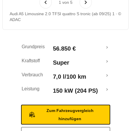
1
von
5
Rückrufe & Mängel
Audi A5 Limousine 2.0 TFSI quattro S tronic (ab 09/25) 1
©
ADAC
Crashtest
Grundpreis
56.850 €
Kraftstoff
Super
Verbrauch
7,0 l/100 km
Leistung
150 kW (204 PS)
Zum Fahrzeugvergleich
hinzufügen