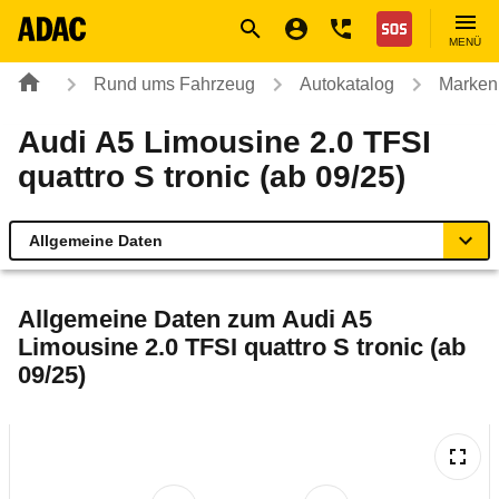
Navigation
Suche
Seiteninhalt
Fußzeile
Nothilfe
MENÜ
Rund ums Fahrzeug
Autokatalog
Marken
Audi A5 Limousine 2.0 TFSI
quattro S tronic (ab 09/25)
Allgemeine Daten
Allgemeine Daten
Allgemeine Daten zum
Audi A5
Limousine 2.0 TFSI quattro S tronic (ab
Technische Daten
09/25)
Ähnliche Autotests
Laufende Kosten