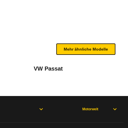
9)
n sind, entnehmen Sie bitte dem Rückruf, da häufi
Mehr ähnliche Modelle
VW Passat
(EA888)
Juni 2020
Motorwelt
- 11/16), A5 F5 (10/16 - 10/19), A6 C7 (10/14 - 05/18), A6 C8 (07