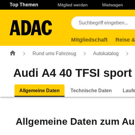
Navigation
Suche
Seiteninhalt
Fußzeile
Top Themen
Mitglied werden
Mietwagen
Mitgliedschaft
Reise &
Rund ums Fahrzeug
Autokatalog
Audi A4 40 TFSI sport 
Allgemeine Daten
Technische Daten
Lauf
Allgemeine Daten zum
Au