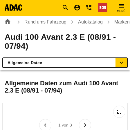
Navigation
Suche
Seiteninhalt
Fußzeile
Nothilfe
MENÜ
Rund ums Fahrzeug
Autokatalog
Marken
Audi 100 Avant 2.3 E (08/91 -
07/94)
Allgemeine Daten
Allgemeine Daten
Allgemeine Daten zum
Audi 100 Avant
2.3 E (08/91 - 07/94)
Technische Daten
Laufende Kosten
Rückrufe & Mängel
1
von
3