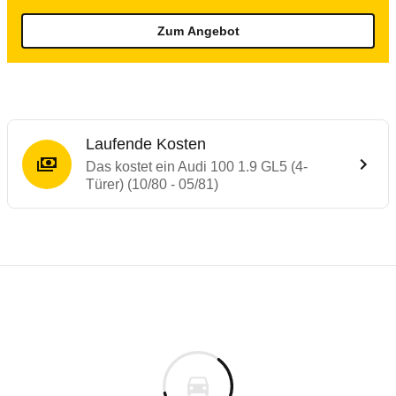
Zum Angebot
Laufende Kosten
Das kostet ein Audi 100 1.9 GL5 (4-
Türer) (10/80 - 05/81)
Laufende Kosten
Rückrufe & Mängel des Audi 100
Technische Daten des
Audi 100 1.9 GL5 (4
Individuelle Berechnung
Berechnung
€
Keine gemeldeten Mängel
is