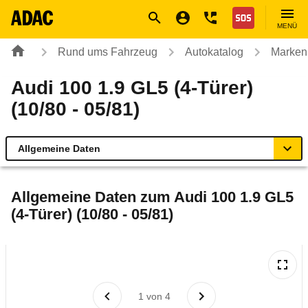
Navigation
Suche
Seiteninhalt
Fußzeile
Nothilfe
MENÜ
Rund ums Fahrzeug
Autokatalog
Marken
Audi 100 1.9 GL5 (4-Türer)
(10/80 - 05/81)
Allgemeine Daten
Allgemeine Daten
Allgemeine Daten zum
Audi 100 1.9 GL5
(4-Türer) (10/80 - 05/81)
Technische Daten
Laufende Kosten
Rückrufe & Mängel
1
von
4