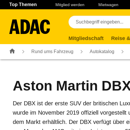
Navigation
Suche
Seiteninhalt
Fußzeile
Top Themen
Mitglied werden
Mietwagen
Mitgliedschaft
Reise &
Rund ums Fahrzeug
Autokatalog
Aston Martin
DB
Der DBX ist der erste SUV der britischen Lu
wurde im November 2019 offiziell vorgestellt 
dem Markt erhältlich. Der DBX verfügt über e