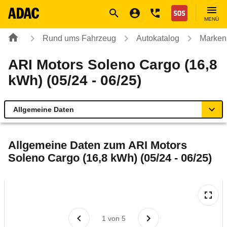
Navigation
Suche
Seiteninhalt
Fußzeile
Nothilfe
MENÜ
Rund ums Fahrzeug
Autokatalog
Marken
ARI Motors Soleno Cargo (16,8
kWh) (05/24 - 06/25)
Allgemeine Daten
Allgemeine Daten
Allgemeine Daten zum
ARI Motors
Soleno Cargo (16,8 kWh) (05/24 - 06/25)
Technische Daten
Rückrufe & Mängel
1
von
5