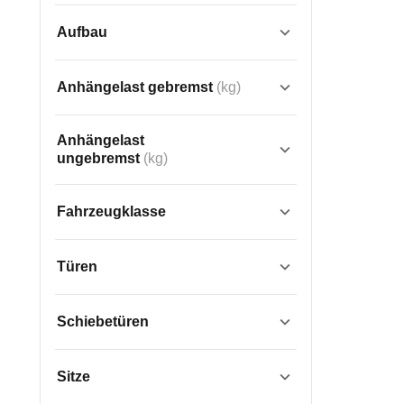
Aufbau
Bus
Cabrio
Anhängelast gebremst
(kg)
Coupe
Geländewagen
Anhängelast
ungebremst
(kg)
Hochdach-Kombi
Fahrzeugklasse
Kleintransporter
Kleinstwagen  (z.B. Twingo)
Kombi
Pick-Up
Türen
Kleinwagen (z.B. Polo)
Roadster
0
1
2
3
4
Leichtkraftfahrzeug (L6e)
Schiebetüren
Schrägheck
5
6
Schiebetüren
Leichtkraftfahrzeug (L7e)
Stufenheck
SUV
Sitze
Microwagen (z.B. Smart fortwo)
Transporter
Van