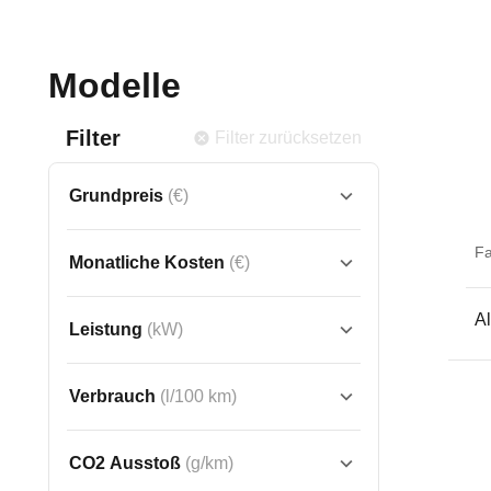
Modelle
Filter
Filter zurücksetzen
Grundpreis
(€)
F
Monatliche Kosten
(€)
Al
Leistung
(kW)
Verbrauch
(l/100 km)
CO2 Ausstoß
(g/km)