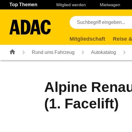
Navigation
Suche
Seiteninhalt
Fußzeile
Top Themen
Mitglied werden
Mietwagen
Mitgliedschaft
Reise &
Rund ums Fahrzeug
Autokatalog
Alpine Renau
(1. Facelift)