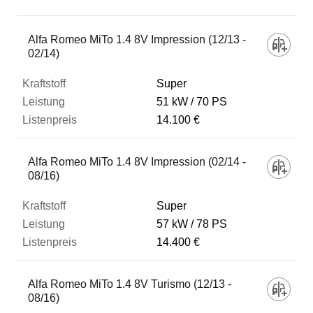
Fahrzeug
Alfa Romeo MiTo 1.4 8V Impression (12/13 -
02/14)
Kraftstoff
Super
51 kW
70 PS
14.100 €
Leistung
Alfa Romeo MiTo 1.4 8V Impression (02/14 -
Listenpreis
08/16)
Super
Zum Vergleich hinzufügen
57 kW
78 PS
14.400 €
Alfa Romeo MiTo 1.4 8V Turismo (12/13 -
08/16)