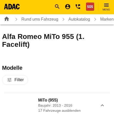
Navigation
Suche
Seiteninhalt
Fußzeile
Nothilfe
MENÜ
Rund ums Fahrzeug
Autokatalog
Marken
Alfa Romeo MiTo 955 (1.
Facelift)
Modelle
Filter
MiTo (955)
Baujahr: 2013 - 2016
17
Fahrzeug
e
ausblenden