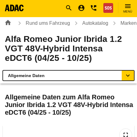
Navigation
Suche
Seiteninhalt
Fußzeile
Nothilfe
MENÜ
Rund ums Fahrzeug
Autokatalog
Marken
Alfa Romeo Junior Ibrida 1.2
VGT 48V-Hybrid Intensa
eDCT6 (04/25 - 10/25)
Allgemeine Daten
Allgemeine Daten
Allgemeine Daten zum
Alfa Romeo
Junior Ibrida 1.2 VGT 48V-Hybrid Intensa
Technische Daten
eDCT6 (04/25 - 10/25)
Ähnliche Autotests