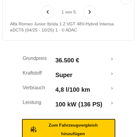
Laufende Kosten
1
von
5
Rückrufe & Mängel
Alfa Romeo Junior Ibrida 1.2 VGT 48V-Hybrid Intensa
eDCT6 (04/25 - 10/25) 1
© ADAC
Grundpreis
36.500 €
Kraftstoff
Super
Verbrauch
4,8 l/100 km
Leistung
100 kW (136 PS)
Zum Fahrzeugvergleich
hinzufügen