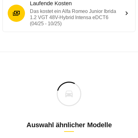
Laufende Kosten
Das kostet ein Alfa Romeo Junior Ibrida
1.2 VGT 48V-Hybrid Intensa eDCT6
(04/25 - 10/25)
Testergebnisse von ähnlichen Autos
Laufende Kosten
Rückrufe & Mängel des Alfa Romeo Junior
Technische Daten des
Alfa Romeo Junior 
Hier finden Sie eine Übersicht aller Autotests aus de
Individuelle Berechnung
Berechnung
Rückruf
s
36.500 €
Fahrzeugpreis
Hier können Sie sich zu den Rückrufen des Fahrzeuges 
0 km
Haltedauer
6 PS)
Auswahl ähnlicher Modelle
Rückrufdatum
August 2025