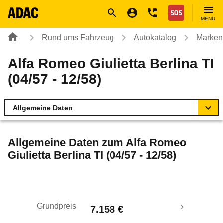
Navigation
Suche
Seiteninhalt
Fußzeile
Nothilfe
MENÜ
Rund ums Fahrzeug
Autokatalog
Marken
Alfa Romeo Giulietta Berlina TI
(04/57 - 12/58)
Allgemeine Daten
Allgemeine Daten
Allgemeine Daten zum
Alfa Romeo
Giulietta Berlina TI (04/57 - 12/58)
Technische Daten
Rückrufe & Mängel
Grundpreis
7.158 €