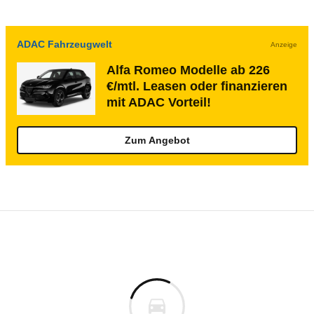
ADAC Fahrzeugwelt
Anzeige
Alfa Romeo Modelle ab 226
€/mtl. Leasen oder finanzieren
mit ADAC Vorteil!
Zum Angebot
Rückrufe & Mängel des Alfa Romeo Giuliet
Technische Daten des
Alfa Romeo Giuliett
Keine gemeldeten Mängel
is