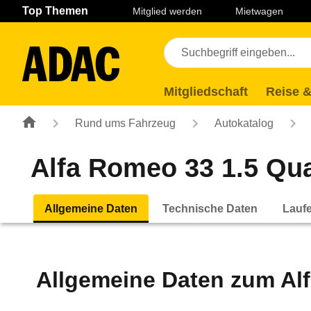
Navigation
Suche
Seiteninhalt
Fußzeile
Top Themen
Mitglied werden
Mietwagen
Mitgliedschaft
Reise &
Rund ums Fahrzeug
Autokatalog
Alfa Romeo 33 1.5 Quad
Allgemeine Daten
Technische Daten
Lauf
Allgemeine Daten zum
Al