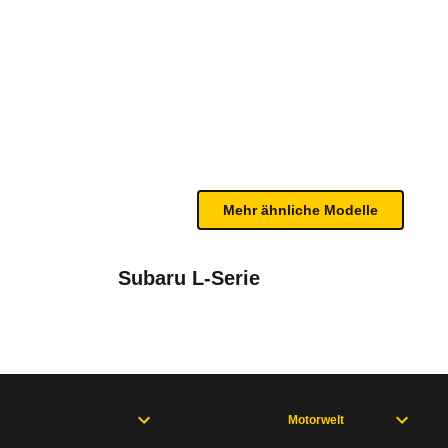
/83 - 11/84)
bleme mit Ihrem Fahrzeug haben. Ihre Meldungen w
Mehr ähnliche Modelle
Subaru L-Serie
Motorwelt