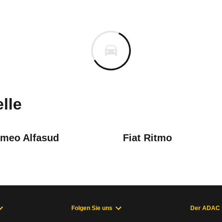
 Romeo 33
Romeo 33 1.5 Quadrifoglio (06
n vor. Lassen Sie uns gerne wissen, wenn Sie Pro
lle
omeo Alfasud
Fiat Ritmo
Folgen Sie uns
Der ADAC