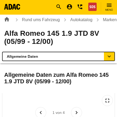
Navigation
Suche
Seiteninhalt
Fußzeile
Nothilfe
MENÜ
Rund ums Fahrzeug
Autokatalog
Marken
Alfa Romeo 145 1.9 JTD 8V
(05/99 - 12/00)
Allgemeine Daten
Allgemeine Daten
Allgemeine Daten zum
Alfa Romeo 145
1.9 JTD 8V (05/99 - 12/00)
Technische Daten
Laufende Kosten
Rückrufe & Mängel
1
von
4