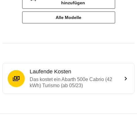
hinzufügen
Alle Modelle
Laufende Kosten
Das kostet ein Abarth 500e Cabrio (42
kWh) Turismo (ab 05/23)
Laufende Kosten
Rückrufe & Mängel des Abarth 500/595/695
Reichweitenrechner
Technische Daten des
Abarth 500e Cabrio