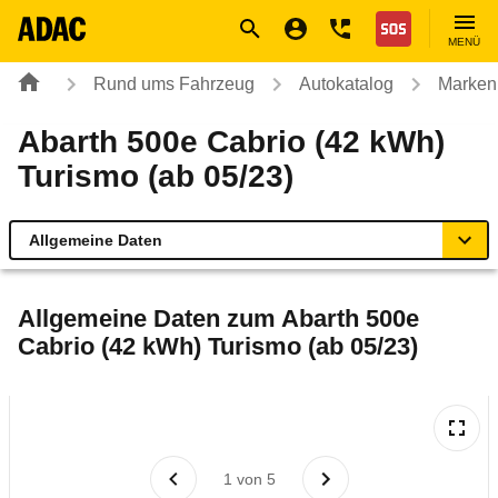
Navigation
Suche
Seiteninhalt
Fußzeile
Nothilfe
MENÜ
Rund ums Fahrzeug
Autokatalog
Marken
Abarth 500e Cabrio (42 kWh)
Turismo (ab 05/23)
Allgemeine Daten
Allgemeine Daten
Allgemeine Daten zum
Abarth 500e
Cabrio (42 kWh) Turismo (ab 05/23)
Technische Daten
Laufende Kosten
Rückrufe & Mängel
1
von
5