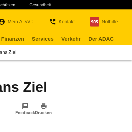
 schützen
Gesundheit
Mein ADAC
Kontakt
Nothilfe
 Finanzen
Services
Verkehr
Der ADAC
ans Ziel
ns Ziel
Feedback
Drucken