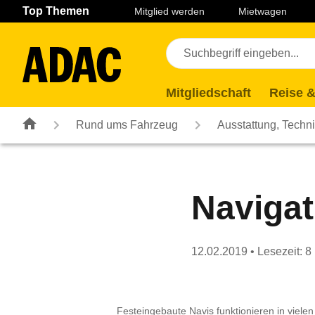
Navigation
Suche
Seiteninhalt
Fußzeile
Top Themen
Mitglied werden
Mietwagen
Mitgliedschaft
Reise &
Rund ums Fahrzeug
Ausstattung, Techn
Navigat
12.02.2019
• Lesezeit: 8
Festeingebaute Navis funktionieren in vielen