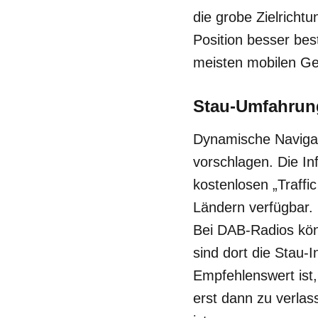
die grobe Zielricht
Position besser be
meisten mobilen Ger
Stau-Umfahrun
Dynamische Naviga
vorschlagen. Die 
kostenlosen „Traff
Ländern verfügbar. 
Bei DAB-Radios kön
sind dort die Stau-I
Empfehlenswert ist,
erst dann zu verlas