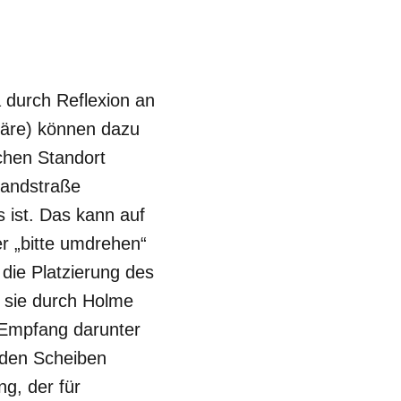
a durch Reflexion an
äre) können dazu
chen Standort
 Landstraße
 ist. Das kann auf
r „bitte umdrehen“
 die Platzierung des
n sie durch Holme
r Empfang darunter
nden Scheiben
g, der für