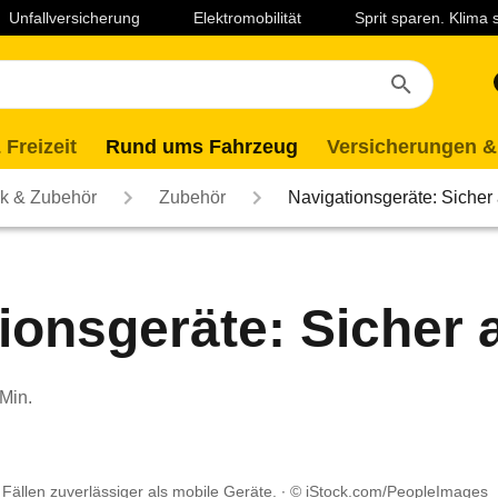
Unfallversicherung
Elektromobilität
Sprit sparen. Klima
 Freizeit
Rund ums Fahrzeug
Versicherungen &
ik & Zubehör
Zubehör
Navigationsgeräte: Sicher 
ionsgeräte: Sicher a
 Min.
 Fällen zuverlässiger als mobile Geräte.
© iStock.com/PeopleImages