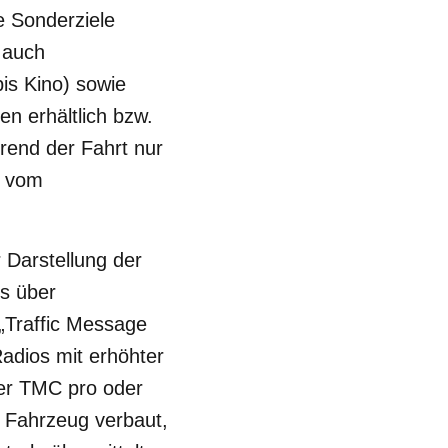
e Sonderziele
 auch
is Kino) sowie
n erhältlich bzw.
hrend der Fahrt nur
r vom
 Darstellung der
us über
„Traffic Message
adios mit erhöhter
 per TMC pro oder
m Fahrzeug verbaut,