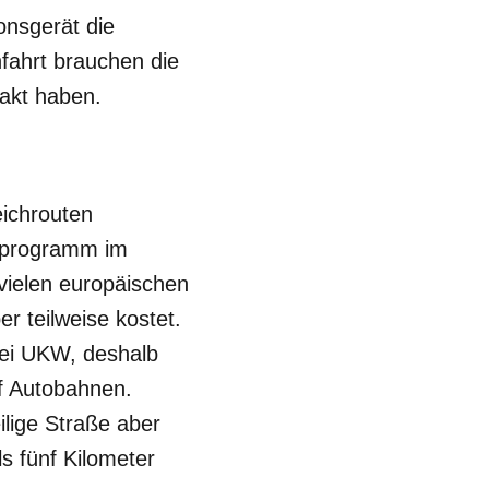
onsgerät die
fahrt brauchen die
takt haben.
ichrouten
oprogramm im
vielen europäischen
r teilweise kostet.
ei UKW, deshalb
uf Autobahnen.
ilige Straße aber
ls fünf Kilometer