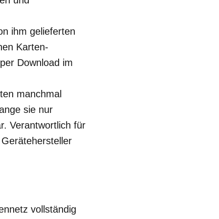
en und
on ihm gelieferten
nen Karten-
 per Download im
Daten manchmal
lange sie nur
. Verantwortlich für
 Gerätehersteller
nnetz vollständig