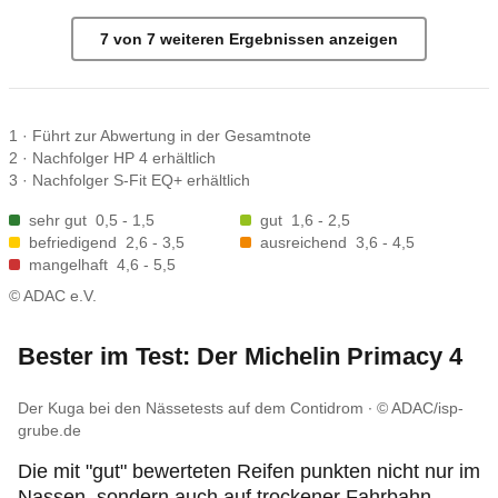
7
von
7
weiteren Ergebnis
sen
anzeigen
1
·
Führt zur Abwertung in der Gesamtnote
2
·
Nachfolger HP 4 erhältlich
3
·
Nachfolger S-Fit EQ+ erhältlich
sehr gut
0,5 - 1,5
gut
1,6 - 2,5
befriedigend
2,6 - 3,5
ausreichend
3,6 - 4,5
mangelhaft
4,6 - 5,5
© ADAC e.V.
Bester im Test: Der Michelin Primacy 4
Der Kuga bei den Nässetests auf dem Contidrom
© ADAC/isp-
grube.de
Die mit "gut" bewerteten Reifen punkten nicht nur im
Nassen, sondern auch auf trockener Fahrbahn