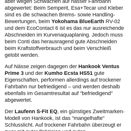
aber wegen Schwächen auf nasser Fahrbahn
abgewertet: Beim Semperit, Esa+Tecar und Kleber
sind es die schwachen Brems- sowie Handling-
Bewertungen, beim
Yokohama BlueEarth
RV-02
und dem EcoContact 6 ist es das nur ausreichende
Abschneiden im Kurvenaquaplaning. Jedoch muss
beim Conti das herausragend gute Abschneiden
beim Kraftstoffverbrauch und beim Verschleiß
gelobt werden.
Auf Nässe zeigen dagegen der
Hankook Ventus
Prime 3
und der
Kumho Ecsta HS51
gute
Eigenschaften, performen allerdings auf trockener
Fahrbahn nur befriedigend – und werden deshalb
ebenfalls im Gesamtresultat auf "befriedigend"
abgewertet.
Der
Laufenn S-Fit EQ
,
ein günstiges Zweitmarken-
Modell von Hankook, ist das "mangelhafte"
Schlusslicht. Auf trockener Fahrbahn überzeugt er