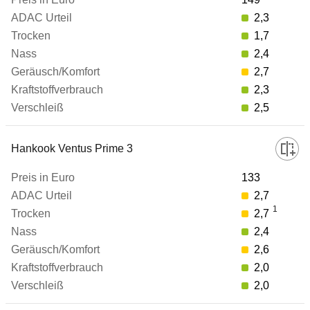
2,3
1,7
2,4
2,7
2,3
2,5
Hankook Ventus Prime 3
133
2,7
1
2,7
2,4
2,6
2,0
2,0