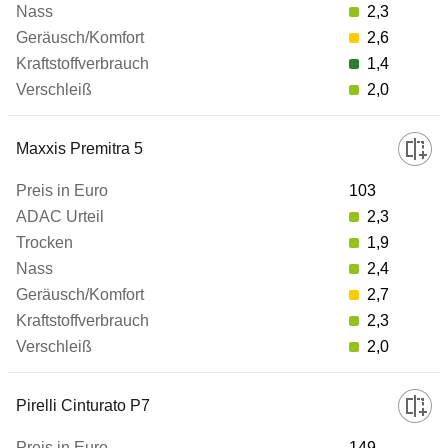
2,3
Kraftstoffverbrauch
2,6
1,4
Verschleiß
2,0
zum Vergleich hinzufügen
Maxxis Premitra 5
103
2,3
1,9
2,4
2,7
2,3
2,0
Pirelli Cinturato P7
149