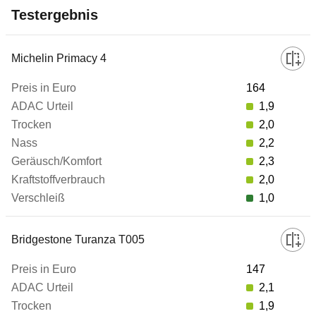
Testergebnis
Hersteller/Modell
Michelin Primacy 4
164
Preis in Euro
1,9
2,0
2,2
ADAC Urteil
2,3
2,0
Trocken
1,0
Nass
Bridgestone Turanza T005
147
Geräusch/Komfort
2,1
1,9