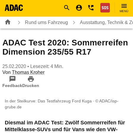
Navigation
Suche
Seiteninhalt
Fußzeile
Nothilfe
MENÜ
Rund ums Fahrzeug
Ausstattung, Technik & 
ADAC Test 2020: Sommerreifen
Dimension 235/55 R17
25.02.2020
• Lesezeit: 4 Min.
Von
Thomas Kroher
Feedback
Drucken
In der Steilkurve: Das Testfahrzeug Ford Kuga
© ADAC/isp-
grube.de
Diesmal im ADAC Test: Zwölf Sommerreifen für
Mittelklasse-SUVs und für Vans wie den VW-