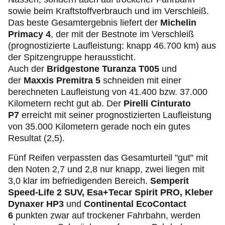
sowie beim Kraftstoffverbrauch und im Verschleiß.
Das beste Gesamtergebnis liefert der
Michelin
Primacy 4
, der mit der Bestnote im Verschleiß
(prognostizierte Laufleistung: knapp 46.700 km) aus
der Spitzengruppe heraussticht.
Auch der
Bridgestone Turanza T005
und
der
Maxxis Premitra 5
schneiden mit einer
berechneten Laufleistung von 41.400 bzw. 37.000
Kilometern recht gut ab. Der
Pirelli Cinturato
P7
erreicht mit seiner prognostizierten Laufleistung
von 35.000 Kilometern gerade noch ein gutes
Resultat (2,5).
Fünf Reifen verpassten das Gesamturteil "gut" mit
den Noten 2,7 und 2,8 nur knapp, zwei liegen mit
3,0 klar im befriedigenden Bereich.
Semperit
Speed-Life 2 SUV, Esa+Tecar Spirit PRO, Kleber
Dynaxer HP3
und
Continental EcoContact
6
punkten zwar auf trockener Fahrbahn, werden