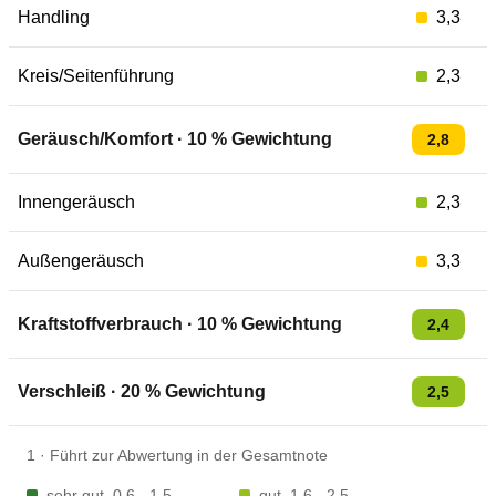
Handling
3,3
Kreis/Seitenführung
2,3
Geräusch/Komfort
·
10
% Gewichtung
2,8
Innengeräusch
2,3
Außengeräusch
3,3
Kraftstoffverbrauch
·
10
% Gewichtung
2,4
Verschleiß
·
20
% Gewichtung
2,5
1
·
Führt zur Abwertung in der Gesamtnote
sehr gut
0,6 - 1,5
gut
1,6 - 2,5