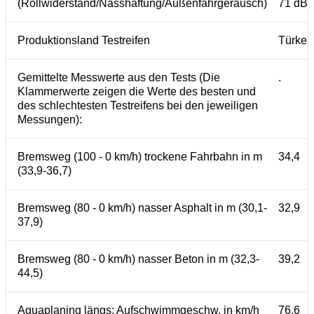
(Rollwiderstand/Nasshaftung/Außenfahrgeräusch)
71 dB
Produktionsland Testreifen
Türkei
Gemittelte Messwerte aus den Tests (Die
.
Klammerwerte zeigen die Werte des besten und
des schlechtesten Testreifens bei den jeweiligen
Messungen):
Bremsweg (100 - 0 km/h) trockene Fahrbahn in m
34,4
(33,9-36,7)
Bremsweg (80 - 0 km/h) nasser Asphalt in m (30,1-
32,9
37,9)
Bremsweg (80 - 0 km/h) nasser Beton in m (32,3-
39,2
44,5)
Aquaplaning längs: Aufschwimmgeschw. in km/h
76,6