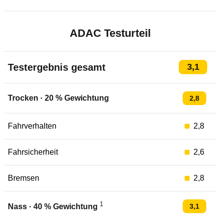
ADAC Testurteil
Testergebnis gesamt
3,1
Trocken
·
20
% Gewichtung
2,8
Fahrverhalten
2,8
Fahrsicherheit
2,6
Bremsen
2,8
1
3,1
Nass
·
40
% Gewichtung