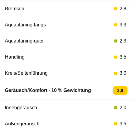
Bremsen
2,8
Aquaplaning-längs
3,3
Aquaplaning-quer
2,3
Handling
3,5
Kreis/Seitenführung
3,0
Geräusch/Komfort
·
10
% Gewichtung
2,8
Innengeräusch
2,0
Außengeräusch
3,5