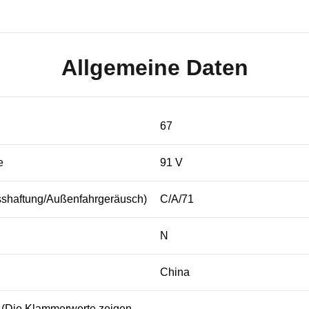
Allgemeine Daten
67
e
91 V
sshaftung/Außenfahrgeräusch)
C/A/71
N
China
s (Die Klammerwerte zeigen
.