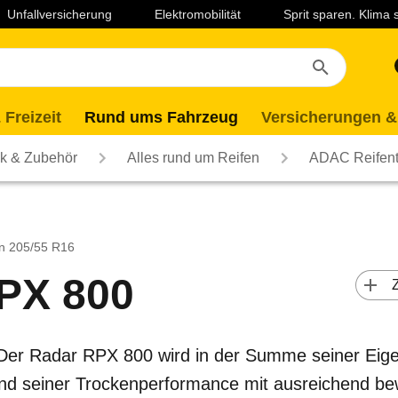
Unfallversicherung
Elektromobilität
Sprit sparen. Klima
 Freizeit
Rund ums Fahrzeug
Versicherungen &
ik & Zubehör
Alles rund um Reifen
ADAC Reifent
n 205/55 R16
PX 800
 
: Der Radar RPX 800 wird in der Summe seiner Eige
und seiner Trockenperformance mit ausreichend be