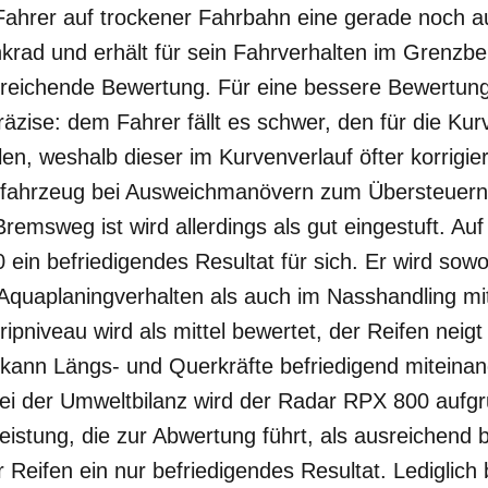
ahrer auf trockener Fahrbahn eine gerade noch a
ad und erhält für sein Fahrverhalten im Grenzber
reichende Bewertung. Für eine bessere Bewertung 
äzise: dem Fahrer fällt es schwer, den für die Kur
en, weshalb dieser im Kurvenverlauf öfter korrigi
tfahrzeug bei Ausweichmanövern zum Übersteuern 
 Bremsweg ist wird allerdings als gut eingestuft. A
ein befriedigendes Resultat für sich. Er wird sowo
quaplaningverhalten als auch im Nasshandling mit
Gripniveau wird als mittel bewertet, der Reifen nei
 kann Längs- und Querkräfte befriedigend miteinan
Bei der Umweltbilanz wird der Radar RPX 800 aufg
leistung, die zur Abwertung führt, als ausreichend
 Reifen ein nur befriedigendes Resultat. Lediglich 