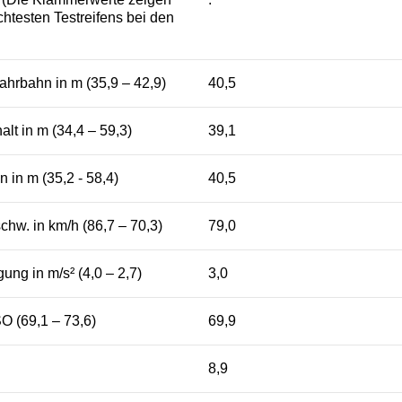
htesten Testreifens bei den
ahrbahn in m (35,9 – 42,9)
40,5
lt in m (34,4 – 59,3)
39,1
 in m (35,2 - 58,4)
40,5
w. in km/h (86,7 – 70,3)
79,0
ng in m/s² (4,0 – 2,7)
3,0
O (69,1 – 73,6)
69,9
8,9