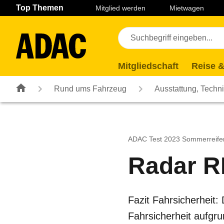
Navigation
Suche
Seiteninhalt
Fußzeile
Top Themen
Mitglied werden
Mietwagen
Mitgliedschaft
Reise &
Rund ums Fahrzeug
Ausstattung, Techn
ADAC Test 2023 Sommerreife
Radar R
Fazit Fahrsicherheit
Fahrsicherheit aufgr