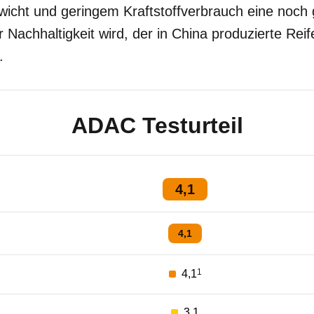
wicht und geringem Kraftstoffverbrauch eine noch
r Nachhaltigkeit wird, der in China produzierte Reif
.
ADAC Testurteil
4,1
4,1
1
4,1
3,1