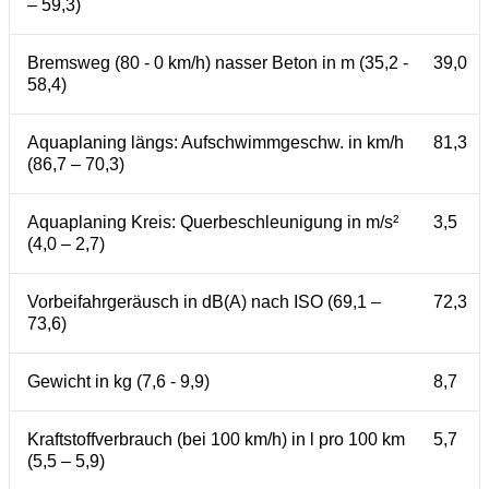
– 59,3)
Bremsweg (80 - 0 km/h) nasser Beton in m (35,2 -
39,0
58,4)
Aquaplaning längs: Aufschwimmgeschw. in km/h
81,3
(86,7 – 70,3)
Aquaplaning Kreis: Querbeschleunigung in m/s²
3,5
(4,0 – 2,7)
Vorbeifahrgeräusch in dB(A) nach ISO (69,1 –
72,3
73,6)
Gewicht in kg (7,6 - 9,9)
8,7
Kraftstoffverbrauch (bei 100 km/h) in l pro 100 km
5,7
(5,5 – 5,9)