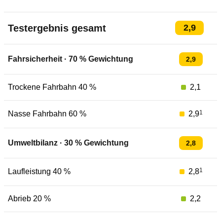
Testergebnis gesamt
2,9
Fahrsicherheit
·
70
% Gewichtung
2,9
Trockene Fahrbahn 40 %
2,1
1
Nasse Fahrbahn 60 %
2,9
Umweltbilanz
·
30
% Gewichtung
2,8
1
Laufleistung 40 %
2,8
Abrieb 20 %
2,2