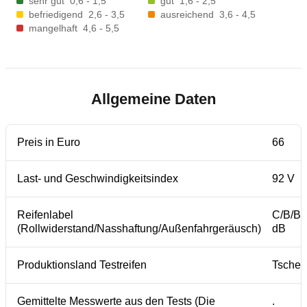
sehr gut
0,6 - 1,5
gut
1,6 - 2,5
befriedigend
2,6 - 3,5
ausreichend
3,6 - 4,5
mangelhaft
4,6 - 5,5
Allgemeine Daten
Preis in Euro
66
Last- und Geschwindigkeitsindex
92 V
Reifenlabel
C/B/B 
(Rollwiderstand/Nasshaftung/Außenfahrgeräusch)
dB
Produktionsland Testreifen
Tschec
Gemittelte Messwerte aus den Tests (Die
.