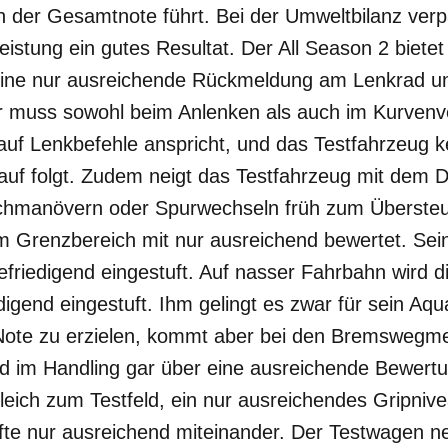
n der Gesamtnote führt. Bei der Umweltbilanz verp
leistung ein gutes Resultat. Der All Season 2 biete
ine nur ausreichende Rückmeldung am Lenkrad und
r muss sowohl beim Anlenken als auch im Kurvenver
 auf Lenkbefehle anspricht, und das Testfahrzeug 
auf folgt. Zudem neigt das Testfahrzeug mit dem D
hmanövern oder Spurwechseln früh zum Übersteu
im Grenzbereich mit nur ausreichend bewertet. S
friedigend eingestuft. Auf nasser Fahrbahn wird d
edigend eingestuft. Ihm gelingt es zwar für sein Aq
Note zu erzielen, kommt aber bei den Bremswegm
nd im Handling gar über eine ausreichende Bewert
gleich zum Testfeld, ein nur ausreichendes Gripniv
fte nur ausreichend miteinander. Der Testwagen ne