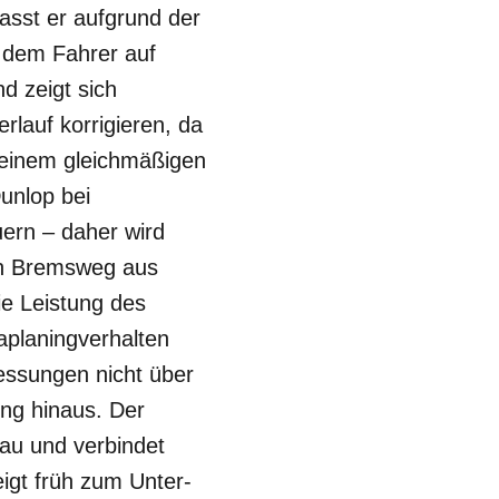
asst er aufgrund der
t dem Fahrer auf
 zeigt sich
lauf korrigieren, da
keinem gleichmäßigen
unlop bei
ern – daher wird
ein Bremsweg aus
ie Leistung des
uaplaningverhalten
essungen nicht über
ung hinaus. Der
eau und verbindet
igt früh zum Unter-