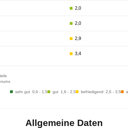
2,0
2,0
2,9
3,4
eils
eriums
sehr gut
0,6 - 1,5
gut
1,6 - 2,5
befriedigend
2,6 - 3,5
Allgemeine Daten