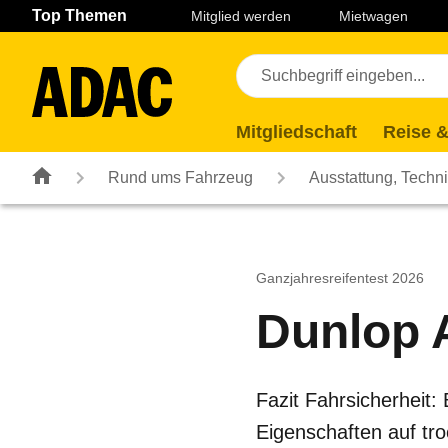
Navigation
Suche
Seiteninhalt
Fußzeile
Top Themen
Mitglied werden
Mietwagen
Mitgliedschaft
Reise &
Rund ums Fahrzeug
Ausstattung, Techn
Ganzjahresreifentest 2026
Dunlop 
Fazit Fahrsicherheit:
Eigenschaften auf tr