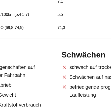
7,1
l/100km (5,4-5,7)
5,5
O (69,8-74,5)
71,3
Schwächen
igenschaften auf
schwach auf trock
her Fahrbahn
Schwächen auf na
Abrieb
befriedigende prog
Gewicht
Laufleistung
Kraftstoffverbrauch