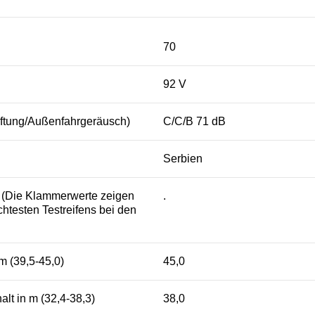
70
92 V
aftung/Außenfahrgeräusch)
C/C/B 71 dB
Serbien
s (Die Klammerwerte zeigen
.
htesten Testreifens bei den
m (39,5-45,0)
45,0
lt in m (32,4-38,3)
38,0