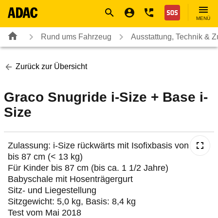
Navigation
Suche
Seiteninhalt
Fußzeile
Nothilfe
MENÜ
Rund ums Fahrzeug
Ausstattung, Technik & 
Zurück zur Übersicht
Graco Snugride i-Size + Base i-
Size
Zulassung: i-Size rückwärts mit Isofixbasis von 0 cm
bis 87 cm (< 13 kg)
Für Kinder bis 87 cm (bis ca. 1 1/2 Jahre)
Babyschale mit Hosenträgergurt
Sitz- und Liegestellung
Sitzgewicht: 5,0 kg, Basis: 8,4 kg
Test vom Mai 2018