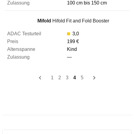
100 cm bis 150 cm
Mifold
Hifold Fit and Fold Booster
3,0
199 €
Kind
—
1
2
3
4
5