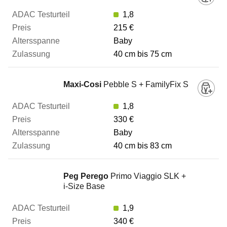
1,8
Zulassung
215 €
Baby
Zum Vergleich hinzufügen
40 cm bis 75 cm
Maxi-Cosi
Pebble S + FamilyFix S
1,8
330 €
Baby
40 cm bis 83 cm
Peg Perego
Primo Viaggio SLK +
i-Size Base
1,9
340 €