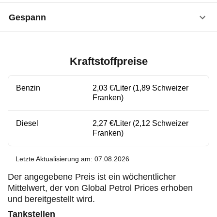
Gespann
Schnellstraßen
100 km/h
1
80 km/h
Außerorts
2
50 km/h
Innerorts
1
100 km/h
Schnellstraßen
2
80 km/h
Außerorts
Innerorts
50 km/h
Kraftstoffpreise
1 ·
bis 3,5 t zGG
2
100 km/h
Schnellstraßen
Außerorts
80 km/h
Benzin
2,03 €/Liter (1,89 Schweizer
Franken)
2 ·
Schnellstraßen
über 3,5 t zGG
80 km/h
Diesel
2,27 €/Liter (2,12 Schweizer
Franken)
Letzte Aktualisierung am: 07.08.2026
Der angegebene Preis ist ein wöchentlicher
Mittelwert, der von Global Petrol Prices erhoben
und bereitgestellt wird.
Tankstellen