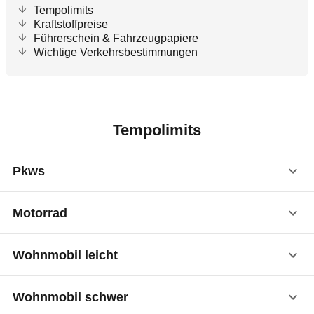
Tempolimits
Kraftstoffpreise
Führerschein & Fahrzeugpapiere
Wichtige Verkehrsbestimmungen
Tempolimits
Pkws
Motorrad
Innerorts
50 km/h
Wohnmobil leicht
Außerorts
80 km/h
Innerorts
50 km/h
Wohnmobil schwer
Schnellstraßen
100 km/h
Außerorts
80 km/h
1
50 km/h
Innerorts