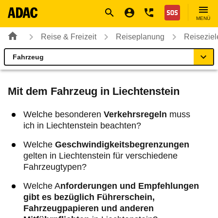
Navigation
Suche
Seiteninhalt
Fußzeile
Nothilfe
MENÜ
Reise & Freizeit
Reiseplanung
Reiseziel
Fahrzeug
Liechtenstein
Reiseziel
Mit dem Fahrzeug in Liechtenstein
Einreise
Welche besonderen
Verkehrsregeln
muss
ich in Liechtenstein beachten?
Fahrzeug
Welche
Geschwindigkeitsbegrenzungen
gelten in Liechtenstein für verschiedene
Gut zu wissen
Fahrzeugtypen?
Welche A
nforderungen und Empfehlungen
gibt es bezüglich Führerschein,
Fahrzeugpapieren und anderen