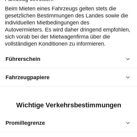
Beim Mieten eines Fahrzeugs gelten stets die
gesetzlichen Bestimmungen des Landes sowie die
individuellen Mietbedingungen des
Autovermieters. Es wird daher dringend empfohlen,
sich vorab bei der Mietwagenfirma über die
vollständigen Konditionen zu informieren.
Führerschein
Fahrzeugpapiere
Deutscher Führerschein
:
erforderlich
Internationaler Führerschein
:
nicht
Deutsche Zulassungsbescheinigung Teil I
:
erforderlich
erforderlich
Wichtige Verkehrsbestimmungen
Internationale Versicherungskarte (IVK,
Promillegrenze
ehemals "Grüne Karte")
:
empfohlen
Das deutsche Kennzeichen gilt als ausreichender