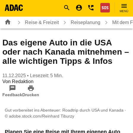
Navigation
Suche
Seiteninhalt
Fußzeile
Nothilfe
MENÜ
Reise & Freizeit
Reiseplanung
Mit dem F
Das eigene Auto in die USA
oder nach Kanada mitnehmen –
alle wichtigen Tipps & Infos
11.12.2025
• Lesezeit: 5 Min.
Von
Redaktion
Feedback
Drucken
Gut vorbereitet ins Abenteuer: Roadtrip durch USA und Kanada
© adobe.stock.com/Reinhard Tiburzy
Planen Sie eine Reise mit Ihrem eigenen Auto