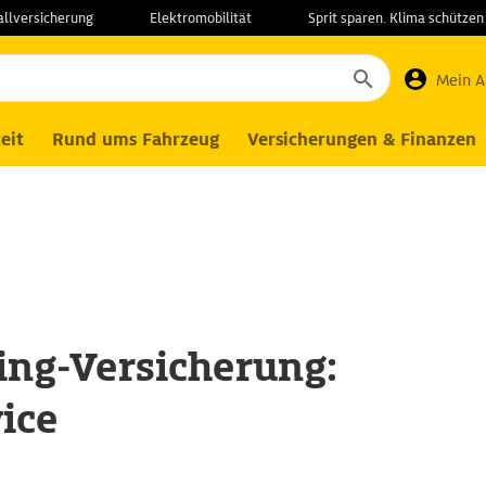
allversicherung
Elektromobilität
Sprit sparen. Klima schützen
rsicherung
Schadenservice - Kosten einreichen
Mein 
eit
Rund ums Fahrzeug
Versicherungen & Finanzen
ng-Versicherung:
ice