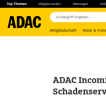
Navigation
Suche
Seiteninhalt
Fußzeile
Top Themen
Mitglied werden
Mietwagen
Unf
Produkte
Versicherungen
Incomingve
Mitgliedschaft
Reise & Freiz
ADAC Incomi
Schadenserv