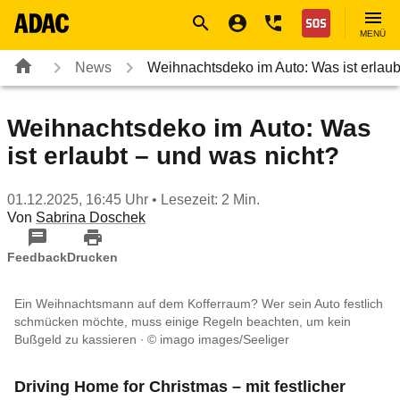
Navigation
Suche
Seiteninhalt
Fußzeile
Nothilfe
MENÜ
News
Weihnachtsdeko im Auto: Was ist erlau
Weihnachtsdeko im Auto: Was
ist erlaubt – und was nicht?
01.12.2025, 16:45 Uhr
• Lesezeit: 2 Min.
Von
Sabrina Doschek
Feedback
Drucken
Ein Weihnachtsmann auf dem Kofferraum? Wer sein Auto festlich
schmücken möchte, muss einige Regeln beachten, um kein
Bußgeld zu kassieren
© imago images/Seeliger
Driving Home for Christmas – mit festlicher